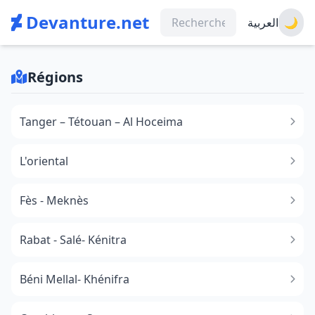
Devanture.net
العربية
🌙
Régions
Tanger – Tétouan – Al Hoceima
L'oriental
Fès - Meknès
Rabat - Salé- Kénitra
Béni Mellal- Khénifra