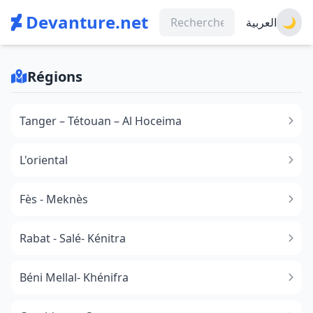
Devanture.net
العربية
🌙
Régions
Tanger – Tétouan – Al Hoceima
L'oriental
Fès - Meknès
Rabat - Salé- Kénitra
Béni Mellal- Khénifra