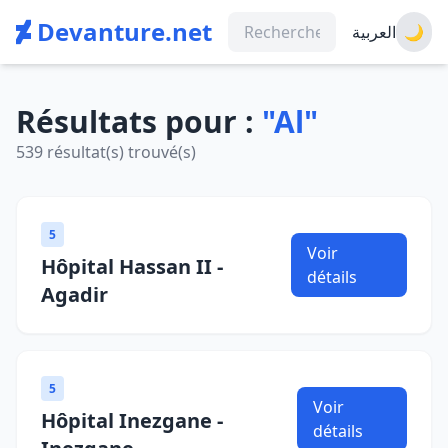
Devanture.net
العربية
🌙
Résultats pour :
"Al"
539 résultat(s) trouvé(s)
5
Voir
Hôpital Hassan II -
détails
Agadir
5
Voir
Hôpital Inezgane -
détails