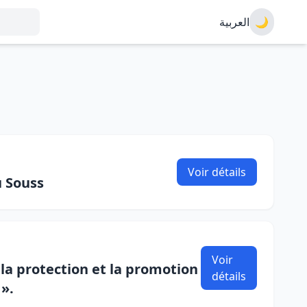
العربية
🌙
Voir détails
u Souss
Voir
 la protection et la promotion
détails
».