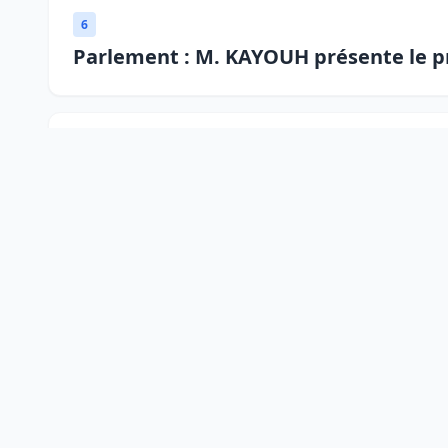
6
Parlement : M. KAYOUH présente le pro
6
Le Conseil de gouvernement s\'informe
4
Lancement des rencontres de communi
Territoriales Ouvertes (4ème phase)
1