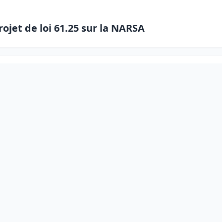
jet de loi 61.25 sur la NARSA
 de l’accord sur les services aériens entre l
cation et de formation sur le Programme d’A