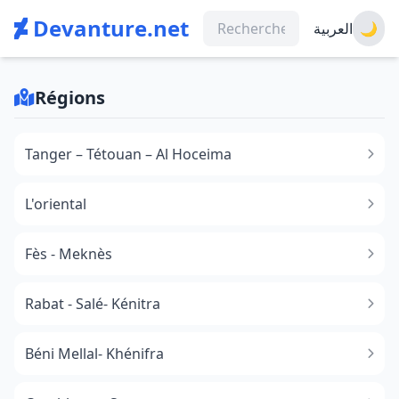
Devanture.net
العربية
🌙
Régions
Tanger – Tétouan – Al Hoceima
L'oriental
Fès - Meknès
Rabat - Salé- Kénitra
Béni Mellal- Khénifra