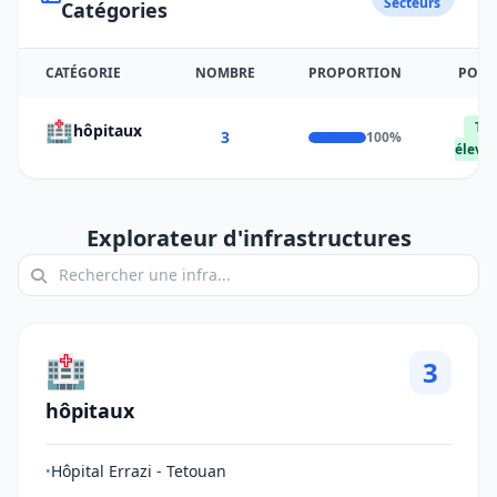
Secteurs
Catégories
CATÉGORIE
NOMBRE
PROPORTION
POID
🏥
Trè
hôpitaux
3
100%
élevé
Explorateur d'infrastructures
🏥
3
hôpitaux
Hôpital Errazi - Tetouan
•