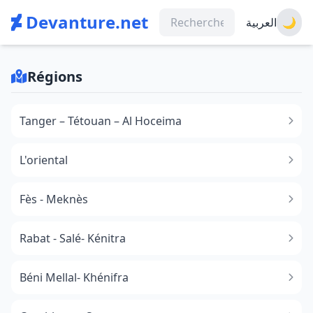
Devanture.net
العربية
🌙
Régions
Tanger – Tétouan – Al Hoceima
L'oriental
Fès - Meknès
Rabat - Salé- Kénitra
Béni Mellal- Khénifra