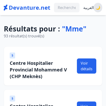
Devanture.net
العربية
🌙
Résultats pour :
"Mme"
93 résultat(s) trouvé(s)
5
Centre Hospitalier
Voir
détails
Provincial Mohammed V
(CHP Meknès)
5