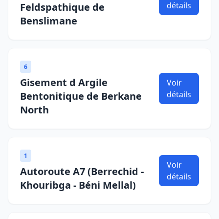
détails
Feldspathique de
Benslimane
6
Gisement d Argile
Voir
détails
Bentonitique de Berkane
North
1
Voir
Autoroute A7 (Berrechid -
détails
Khouribga - Béni Mellal)