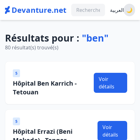
Devanture.net
العربية
🌙
Résultats pour :
"ben"
80 résultat(s) trouvé(s)
5
Voir
Hôpital Ben Karrich -
détails
Tetouan
5
Voir
Hôpital Errazi (Beni
détails