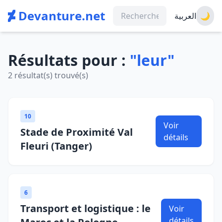
Devanture.net
العربية
🌙
Résultats pour :
"leur"
2 résultat(s) trouvé(s)
10
Voir
Stade de Proximité Val
détails
Fleuri (Tanger)
6
Transport et logistique : le
Voir
détails