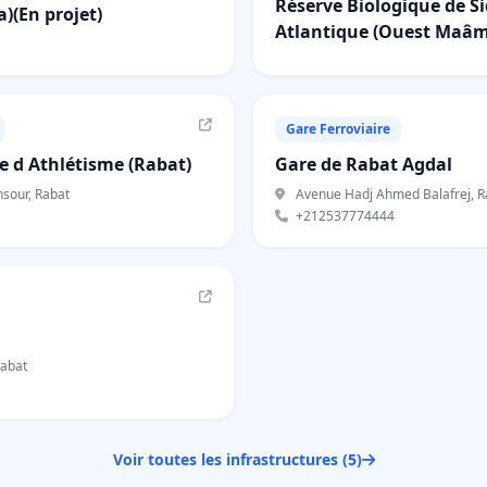
Réserve Biologique de S
)(En projet)
Atlantique (Ouest Maâ
Gare Ferroviaire
 d Athlétisme (Rabat)
Gare de Rabat Agdal
sour, Rabat
Avenue Hadj Ahmed Balafrej, R
+212537774444
abat
Voir toutes les infrastructures (5)