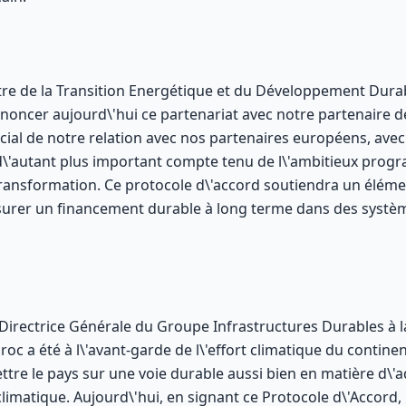
tre de la Transition Energétique et du Développement Durab
oncer aujourd\'hui ce partenariat avec notre partenaire de
ial de notre relation avec nos partenaires européens, avec
t d\'autant plus important compte tenu de l\'ambitieux pro
transformation. Ce protocole d\'accord soutiendra un élémen
ssurer un financement durable à long terme dans des systèm
rectrice Générale du Groupe Infrastructures Durables à la 
aroc a été à l\'avant-garde de l\'effort climatique du contin
re le pays sur une voie durable aussi bien en matière d\'a
limatique. Aujourd\'hui, en signant ce Protocole d\'Accord