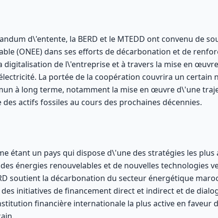
ndum d\'entente, la BERD et le MTEDD ont convenu de soute
Potable (ONEE) dans ses efforts de décarbonation et de renforc
igitalisation de l\'entreprise et à travers la mise en œuvre d
électricité. La portée de la coopération couvrira un certa
mun à long terme, notamment la mise en œuvre d\'une traj
e des actifs fossiles au cours des prochaines décennies.
 étant un pays qui dispose d\'une des stratégies les plus 
es énergies renouvelables et de nouvelles technologies ve
RD soutient la décarbonation du secteur énergétique maroca
des initiatives de financement direct et indirect et de dialog
nstitution financière internationale la plus active en faveur
ain.