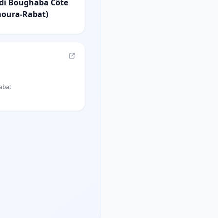
idi Boughaba Côte
moura-Rabat)
abat