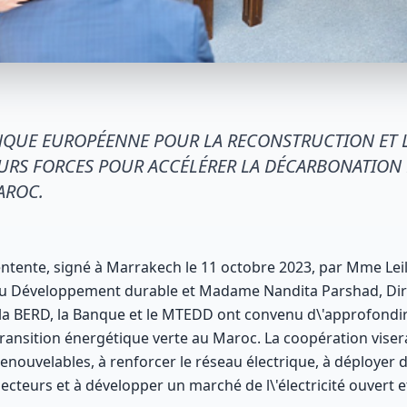
ANQUE EUROPÉENNE POUR LA RECONSTRUCTION ET 
EURS FORCES POUR ACCÉLÉRER LA DÉCARBONATION
AROC.
nte, signé à Marrakech le 11 octobre 2023, par Mme Leila 
 du Développement durable et Madame Nandita Parshad, Dir
 la BERD, la Banque et le MTEDD ont convenu d\'approfondi
 transition énergétique verte au Maroc. La coopération visera
nouvelables, à renforcer le réseau électrique, à déployer de
ecteurs et à développer un marché de l\'électricité ouvert e