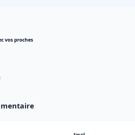
ec vos proches
.
mmentaire
Email