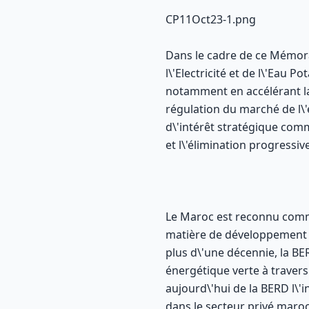
CP11Oct23-1.png
Dans le cadre de ce Mémora
l\'Electricité et de l\'Eau 
notamment en accélérant la d
régulation du marché de l\'
d\'intérêt stratégique com
et l\'élimination progressiv
Le Maroc est reconnu comme
matière de développement d
plus d\'une décennie, la BE
énergétique verte à travers 
aujourd\'hui de la BERD l\'i
dans le secteur privé maroc