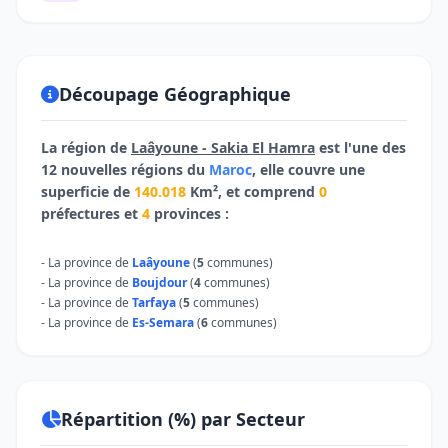
Découpage Géographique
La région de
Laâyoune - Sakia El Hamra
est l'une des
12 nouvelles régions du
Maroc
, elle couvre une
superficie de
140.018
Km², et comprend
0
préfectures et
4
provinces :
- La province de
Laâyoune
(
5
communes)
- La province de
Boujdour
(
4
communes)
- La province de
Tarfaya
(
5
communes)
- La province de
Es-Semara​
(
6
communes)
Répartition (%) par Secteur