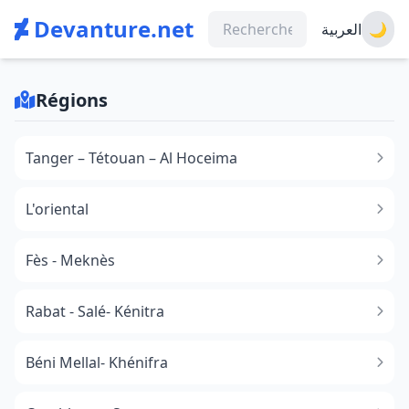
Devanture.net
العربية
🌙
Régions
Tanger – Tétouan – Al Hoceima
L'oriental
Fès - Meknès
Rabat - Salé- Kénitra
Béni Mellal- Khénifra