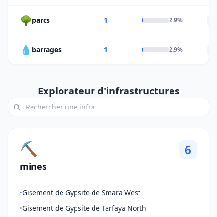
🌳
parcs
1
2.9%
F
💧
barrages
1
2.9%
F
Explorateur d'infrastructures
⛏️
6
mines
Gisement de Gypsite de Smara West
•
Gisement de Gypsite de Tarfaya North
•