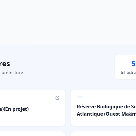
res
5
 préfecture
Infrastr
Réserve Biologique de S
)(En projet)
Atlantique (Ouest Maâ