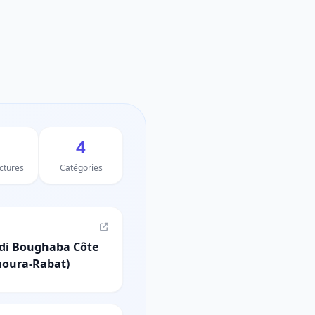
4
uctures
Catégories
idi Boughaba Côte
moura-Rabat)