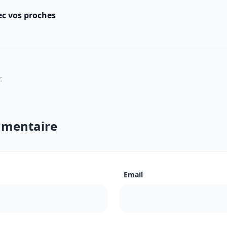
ec vos proches
.
mmentaire
Email