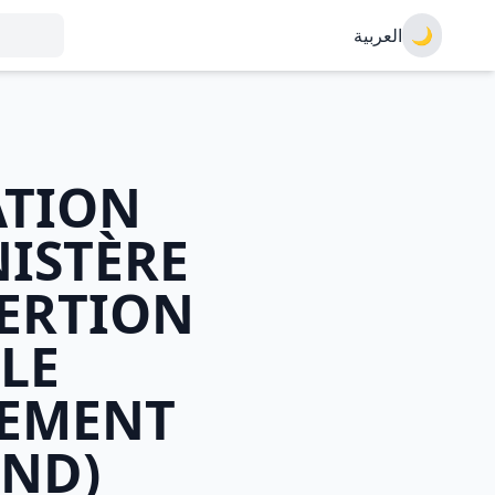
العربية
🌙
ATION
NISTÈRE
SERTION
 LE
PEMENT
UND)