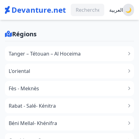
Devanture.net
العربية
🌙
Régions
Tanger – Tétouan – Al Hoceima
L'oriental
Fès - Meknès
Rabat - Salé- Kénitra
Béni Mellal- Khénifra