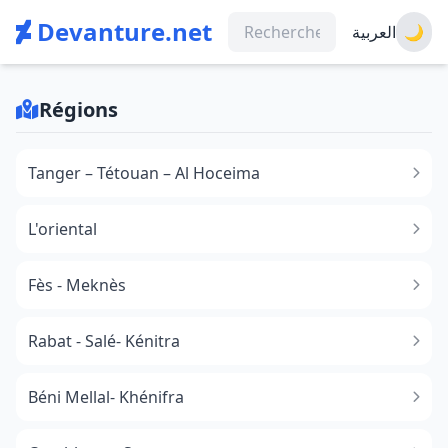
Devanture.net
العربية
🌙
Régions
Tanger – Tétouan – Al Hoceima
L'oriental
Fès - Meknès
Rabat - Salé- Kénitra
Béni Mellal- Khénifra