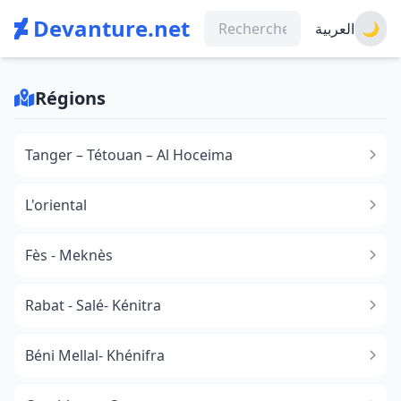
Devanture.net
العربية
🌙
Régions
Tanger – Tétouan – Al Hoceima
L'oriental
Fès - Meknès
Rabat - Salé- Kénitra
Béni Mellal- Khénifra