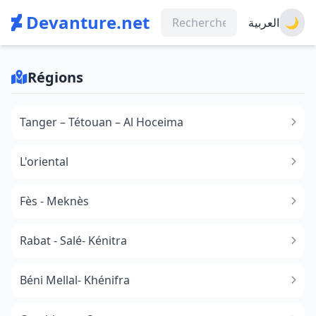
Devanture.net
العربية
🌙
Régions
Tanger – Tétouan – Al Hoceima
L'oriental
Fès - Meknès
Rabat - Salé- Kénitra
Béni Mellal- Khénifra