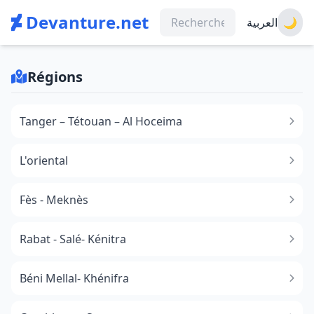
Devanture.net
العربية
🌙
Régions
Tanger – Tétouan – Al Hoceima
L'oriental
Fès - Meknès
Rabat - Salé- Kénitra
Béni Mellal- Khénifra