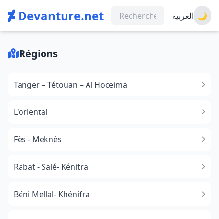
Devanture.net
العربية
🌙
Régions
Tanger – Tétouan – Al Hoceima
L'oriental
Fès - Meknès
Rabat - Salé- Kénitra
Béni Mellal- Khénifra