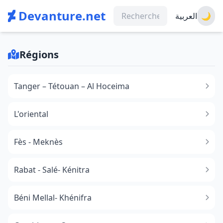
Devanture.net
العربية
🌙
Régions
Tanger – Tétouan – Al Hoceima
L'oriental
Fès - Meknès
Rabat - Salé- Kénitra
Béni Mellal- Khénifra