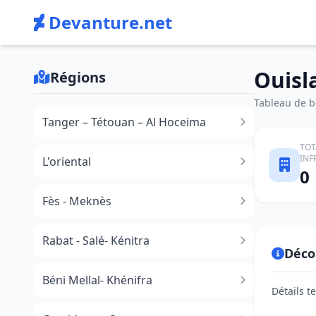
Devanture.net
Ouisl
Régions
Tableau de bo
Tanger – Tétouan – Al Hoceima
TOT
INF
L'oriental
0
Fès - Meknès
Rabat - Salé- Kénitra
Déco
Béni Mellal- Khénifra
Détails t