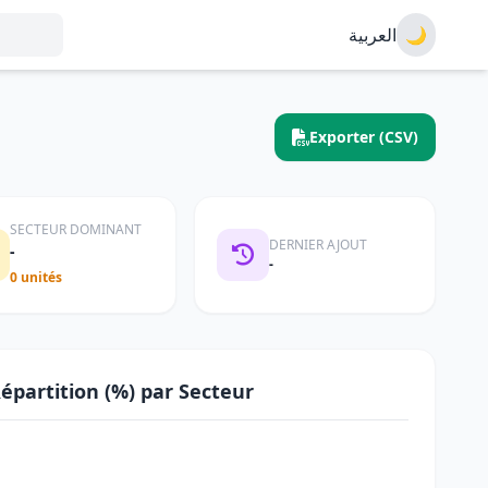
العربية
🌙
Exporter (CSV)
SECTEUR DOMINANT
DERNIER AJOUT
-
-
0 unités
épartition (%) par Secteur