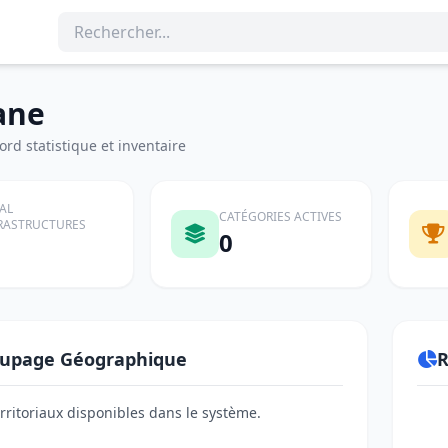
ane
rd statistique et inventaire
AL
CATÉGORIES ACTIVES
RASTRUCTURES
0
upage Géographique
R
erritoriaux disponibles dans le système.