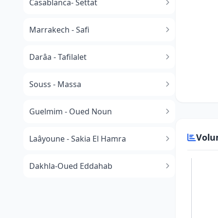
Casablanca- Settat
Marrakech - Safi
Darâa - Tafilalet
Souss - Massa
​Guelmim - Oued Noun
Volu
Laâyoune - Sakia El Hamra
Dakhla-Oued Eddahab