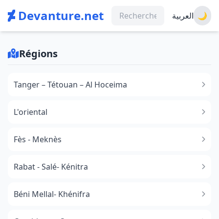
Devanture.net
العربية
🌙
Régions
Tanger – Tétouan – Al Hoceima
L'oriental
Fès - Meknès
Rabat - Salé- Kénitra
Béni Mellal- Khénifra