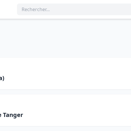
a)
e Tanger