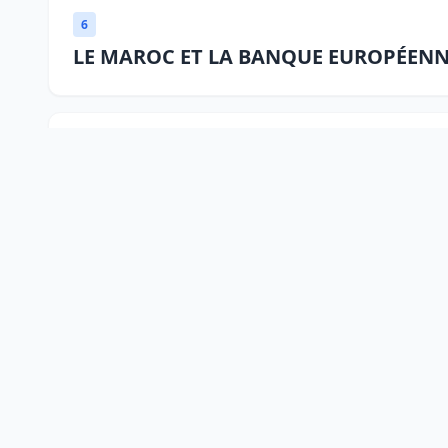
6
LE MAROC ET LA BANQUE EUROPÉENN
3
M. LE MINISTRE INAUGURE LA PREMIE
THEME DE L’EAU
7
L\'équipe nationale marocaine maint
classement