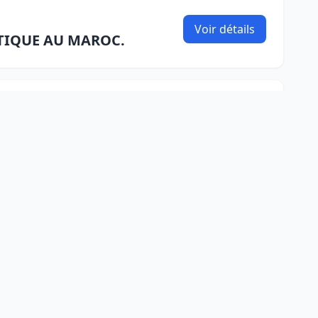
Voir détails
TIQUE AU MAROC.
Voir
MAROC-SUISSE » SUR LE
détails
Voir
x changements en tête du
détails