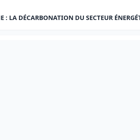
E : LA DÉCARBONATION DU SECTEUR ÉNERGÉ
RE EDITION DES « JOURNEES SCIENTIFIQUES 
ient sa 13ème place mondiale et de nombreu