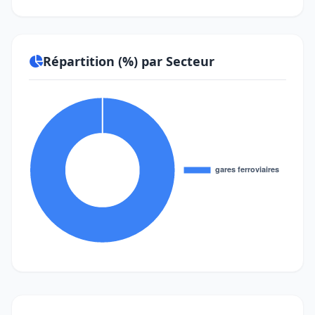
- Commune rurale
Sidi Ali Bel Quassem
- Commune rurale
Sidi Lahsen
- Commune rurale
El Atef
- Commune rurale
Ouled M'Hamed
Répartition (%) par Secteur