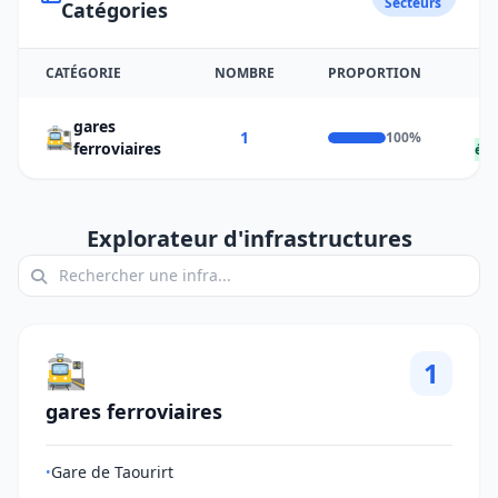
Secteurs
Catégories
CATÉGORIE
NOMBRE
PROPORTION
PO
gares
🚉
1
100%
ferroviaires
éle
Explorateur d'infrastructures
🚉
1
gares ferroviaires
Gare de Taourirt
•