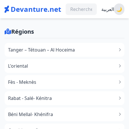
Devanture.net
العربية
🌙
Régions
Tanger – Tétouan – Al Hoceima
L'oriental
Fès - Meknès
Rabat - Salé- Kénitra
Béni Mellal- Khénifra