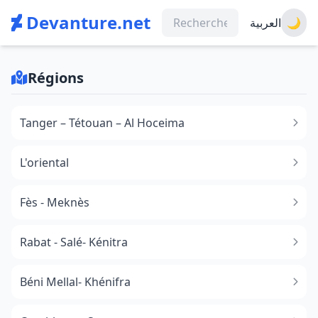
Devanture.net
العربية
🌙
Régions
Tanger – Tétouan – Al Hoceima
L'oriental
Fès - Meknès
Rabat - Salé- Kénitra
Béni Mellal- Khénifra