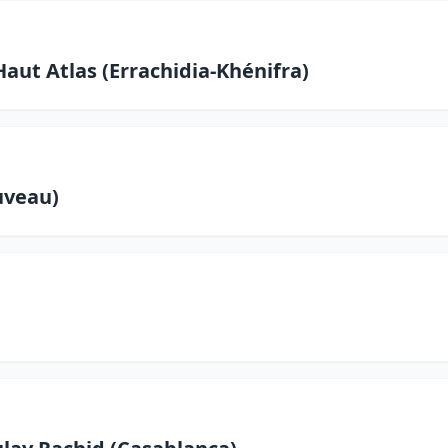
Haut Atlas (Errachidia-Khénifra)
uveau)