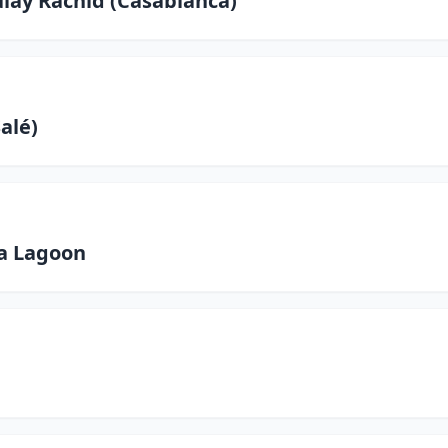
lay Rachid (Casablanca)
alé)
la Lagoon