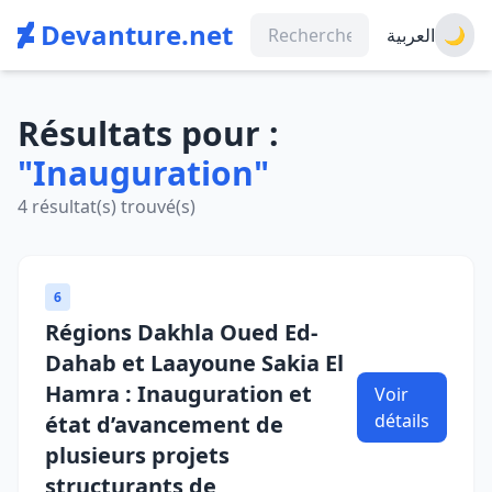
Devanture.net
العربية
🌙
Résultats pour :
"Inauguration"
4 résultat(s) trouvé(s)
6
Régions Dakhla Oued Ed-
Dahab et Laayoune Sakia El
Hamra : Inauguration et
Voir
détails
état d’avancement de
plusieurs projets
structurants de