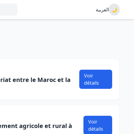
العربية
🌙
Voir
iat entre le Maroc et la
détails
Voir
ement agricole et rural à
détails