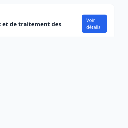
Voir
c et de traitement des
détails
Voir détails
 des produits de santé
Voir
irus de l\'immunodéficience
détails