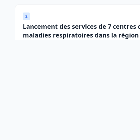
2
Lancement des services de 7 centres d
maladies respiratoires dans la région
2
Lancement officiel du projet digital 
2
Lancement du premier Plan Stratégiqu
humaine (VIH), les infections sexuell