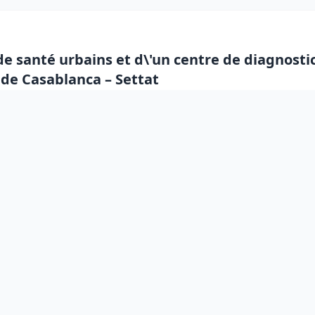
e santé urbains et d\'un centre de diagnosti
 de Casablanca – Settat
relatif à l’enregistrement des médicaments et
e National Intégré pour la lutte contre le v
ement transmissibles et les hépatites virales