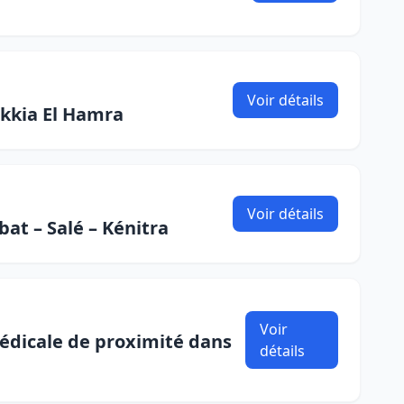
Voir détails
akkia El Hamra
Voir détails
at – Salé – Kénitra
Voir
médicale de proximité dans
détails