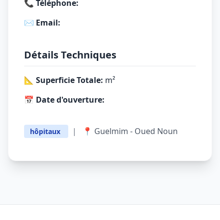
📞 Téléphone:
✉️ Email:
Détails Techniques
📐 Superficie Totale:
m²
📅 Date d'ouverture:
|
📍 ​Guelmim - Oued Noun
hôpitaux