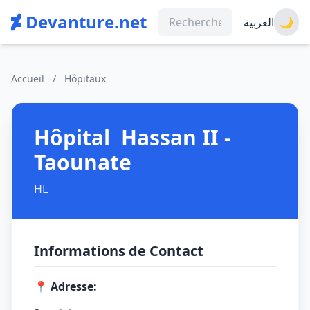
Devanture.net
العربية
🌙
Accueil
/
Hôpitaux
Hôpital Hassan II -
Taounate
HL
Informations de Contact
📍 Adresse: