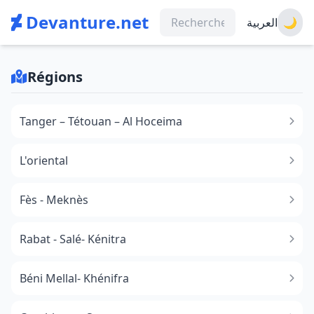
Devanture.net
العربية
🌙
Régions
Tanger – Tétouan – Al Hoceima
L'oriental
Fès - Meknès
Rabat - Salé- Kénitra
Béni Mellal- Khénifra