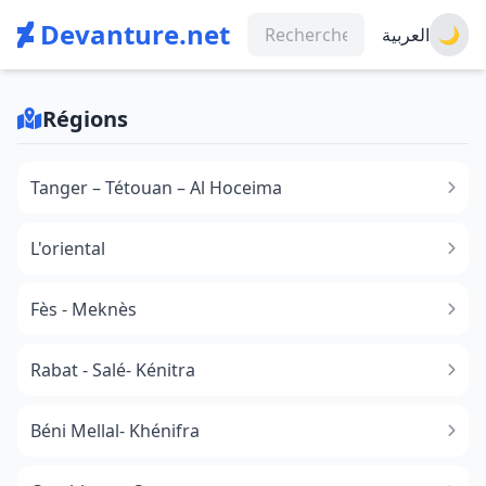
Devanture.net
العربية
🌙
Régions
Tanger – Tétouan – Al Hoceima
L'oriental
Fès - Meknès
Rabat - Salé- Kénitra
Béni Mellal- Khénifra