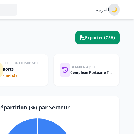
العربية
🌙
Exporter (CSV)
SECTEUR DOMINANT
DERNIER AJOUT
ports
Complexe Portuaire Tanger Med
1 unités
épartition (%) par Secteur