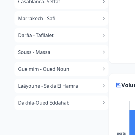
Casablanca- Settat
Marrakech - Safi
Darâa - Tafilalet
Souss - Massa
​Guelmim - Oued Noun
Volu
Laâyoune - Sakia El Hamra
Dakhla-Oued Eddahab