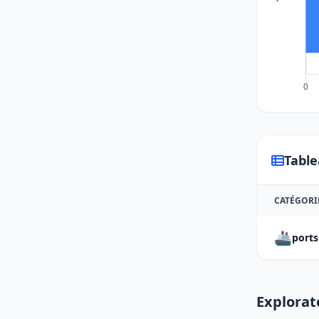
Table
CATÉGORI
🚢
ports
Explorat