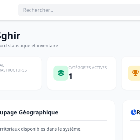
Sghir
rd statistique et inventaire
AL
CATÉGORIES ACTIVES
RASTRUCTURES
1
upage Géographique
R
erritoriaux disponibles dans le système.