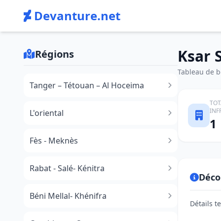
Devanture.net
Ksar 
Régions
Tableau de bo
Tanger – Tétouan – Al Hoceima
TOT
INF
L'oriental
1
Fès - Meknès
Rabat - Salé- Kénitra
Déco
Béni Mellal- Khénifra
Détails t