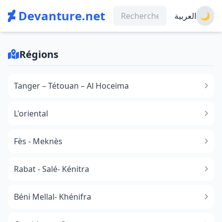
Devanture.net
العربية
🌙
Régions
Tanger – Tétouan – Al Hoceima
L'oriental
Fès - Meknès
Rabat - Salé- Kénitra
Béni Mellal- Khénifra