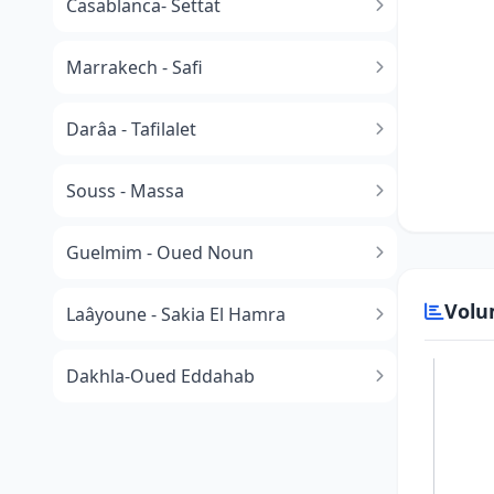
Casablanca- Settat
Marrakech - Safi
Darâa - Tafilalet
Souss - Massa
​Guelmim - Oued Noun
Volu
Laâyoune - Sakia El Hamra
Dakhla-Oued Eddahab