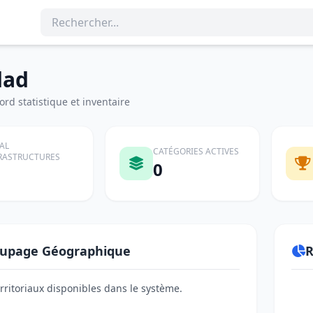
dad
rd statistique et inventaire
AL
CATÉGORIES ACTIVES
RASTRUCTURES
0
upage Géographique
R
erritoriaux disponibles dans le système.