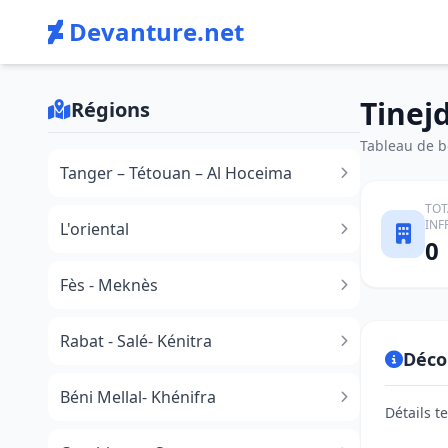
Devanture.net
Tinej
Régions
Tableau de bo
Tanger – Tétouan – Al Hoceima
TOT
INF
L'oriental
0
Fès - Meknès
Rabat - Salé- Kénitra
Déco
Béni Mellal- Khénifra
Détails t