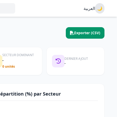
العربية
🌙
Exporter (CSV)
SECTEUR DOMINANT
DERNIER AJOUT
-
-
0 unités
épartition (%) par Secteur