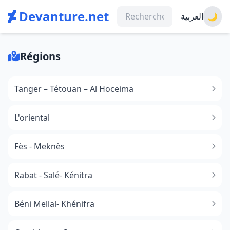
Devanture.net
العربية
🌙
Régions
Tanger – Tétouan – Al Hoceima
L'oriental
Fès - Meknès
Rabat - Salé- Kénitra
Béni Mellal- Khénifra