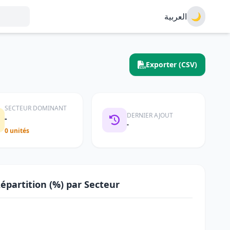
العربية
🌙
Exporter (CSV)
SECTEUR DOMINANT
DERNIER AJOUT
-
-
0 unités
épartition (%) par Secteur