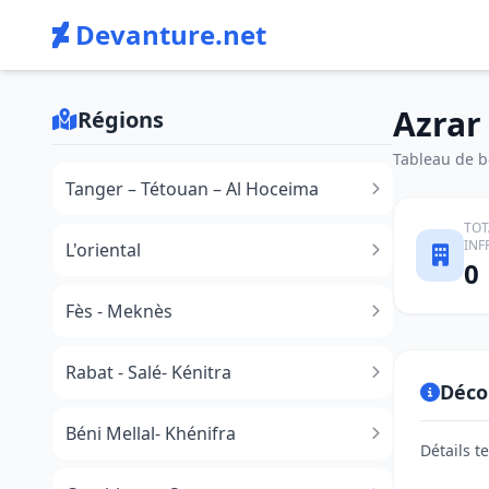
Devanture.net
Azrar
Régions
Tableau de bo
Tanger – Tétouan – Al Hoceima
TOT
INF
L'oriental
0
Fès - Meknès
Rabat - Salé- Kénitra
Déco
Béni Mellal- Khénifra
Détails t