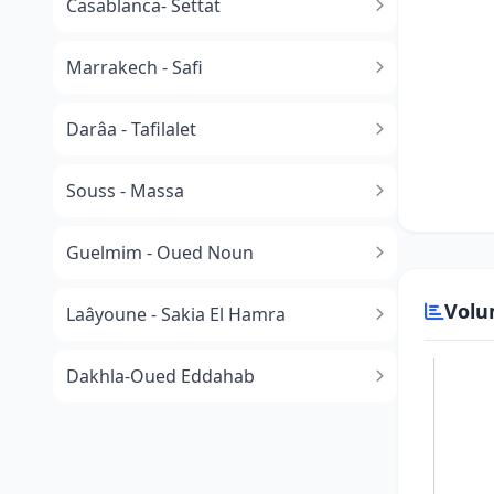
Casablanca- Settat
Marrakech - Safi
Darâa - Tafilalet
Souss - Massa
​Guelmim - Oued Noun
Volu
Laâyoune - Sakia El Hamra
Dakhla-Oued Eddahab