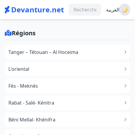
Devanture.net
العربية
🌙
Régions
Tanger – Tétouan – Al Hoceima
L'oriental
Fès - Meknès
Rabat - Salé- Kénitra
Béni Mellal- Khénifra