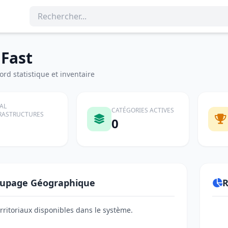
'Fast
rd statistique et inventaire
AL
CATÉGORIES ACTIVES
RASTRUCTURES
0
upage Géographique
R
erritoriaux disponibles dans le système.