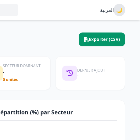
العربية
🌙
Exporter (CSV)
SECTEUR DOMINANT
DERNIER AJOUT
-
-
0 unités
épartition (%) par Secteur