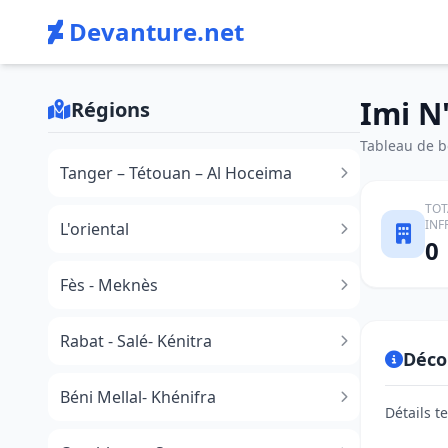
Devanture.net
Imi N
Régions
Tableau de bo
Tanger – Tétouan – Al Hoceima
TOT
INF
L'oriental
0
Fès - Meknès
Rabat - Salé- Kénitra
Déco
Béni Mellal- Khénifra
Détails t