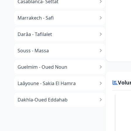
Casablanca- Settat
Marrakech - Safi
Darâa - Tafilalet
Souss - Massa
​Guelmim - Oued Noun
Volu
Laâyoune - Sakia El Hamra
Dakhla-Oued Eddahab