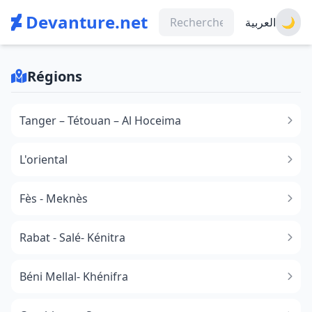
Devanture.net
العربية
🌙
Régions
Tanger – Tétouan – Al Hoceima
L'oriental
Fès - Meknès
Rabat - Salé- Kénitra
Béni Mellal- Khénifra