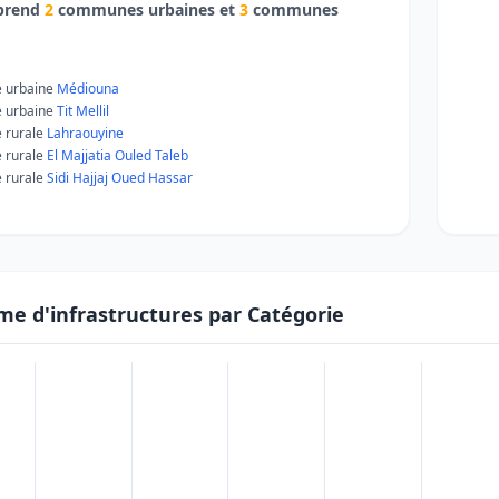
mprend
2
communes urbaines et
3
communes
 urbaine
Médiouna
 urbaine
Tit Mellil
 rurale
Lahraouyine
 rurale
El Majjatia Ouled Taleb
 rurale
Sidi Hajjaj Oued Hassar
me d'infrastructures par Catégorie