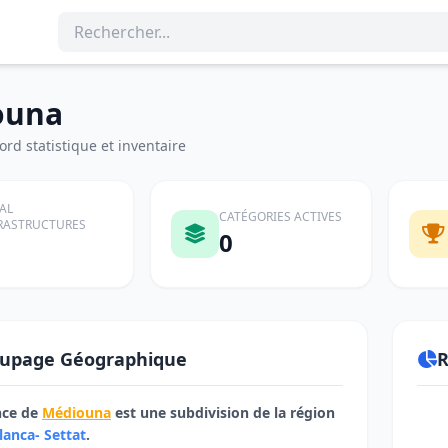
ouna
rd statistique et inventaire
AL
CATÉGORIES ACTIVES
RASTRUCTURES
0
upage Géographique
R
nce de
Médiouna
est une subdivision de la région
lanca- Settat
.