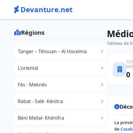
Devanture.net
Médi
Régions
Tableau de bo
Tanger – Tétouan – Al Hoceima
TOT
INF
L'oriental
0
Fès - Meknès
Rabat - Salé- Kénitra
Déco
Béni Mellal- Khénifra
La provi
de
Casab