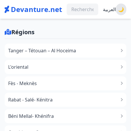
Devanture.net
العربية
🌙
Régions
Tanger – Tétouan – Al Hoceima
L'oriental
Fès - Meknès
Rabat - Salé- Kénitra
Béni Mellal- Khénifra