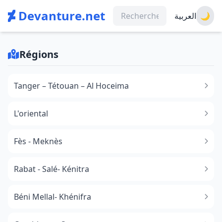
Devanture.net
العربية
🌙
Régions
Tanger – Tétouan – Al Hoceima
L'oriental
Fès - Meknès
Rabat - Salé- Kénitra
Béni Mellal- Khénifra