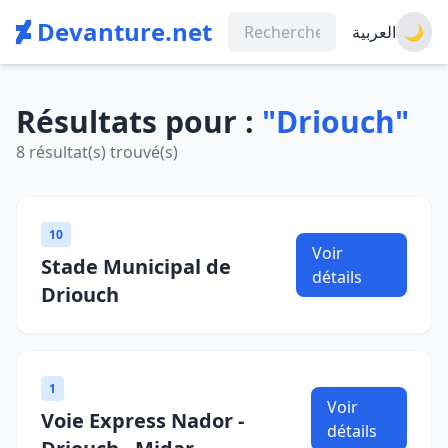
Devanture.net
العربية
🌙
Résultats pour :
"Driouch"
8 résultat(s) trouvé(s)
10
Voir
Stade Municipal de
détails
Driouch
1
Voir
Voie Express Nador -
détails