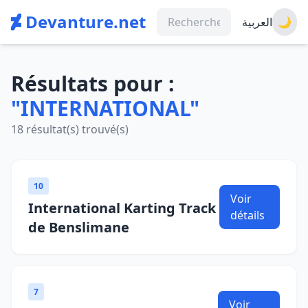
Devanture.net
العربية
🌙
Résultats pour :
"INTERNATIONAL"
18 résultat(s) trouvé(s)
10
Voir
International Karting Track
détails
de Benslimane
7
Voir