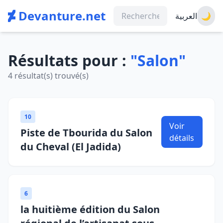
Devanture.net
العربية
🌙
Résultats pour :
"Salon"
4 résultat(s) trouvé(s)
10
Voir
Piste de Tbourida du Salon
détails
du Cheval (El Jadida)
6
la huitième édition du Salon