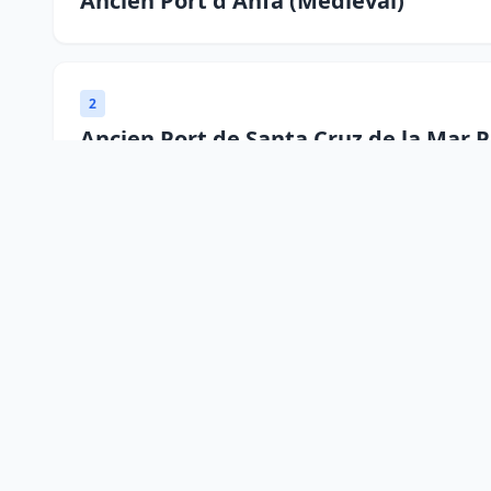
Ancien Port d Anfa (Médiéval)
2
Ancien Port de Santa Cruz de la Mar
2
Ancien Port Fluvial de Massa
2
Ancien Port de Castillejo (Fnideq Hist