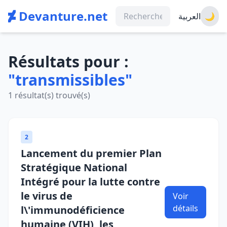
Devanture.net
العربية
🌙
Résultats pour :
"transmissibles"
1 résultat(s) trouvé(s)
2
Lancement du premier Plan
Stratégique National
Intégré pour la lutte contre
le virus de
Voir
détails
l\'immunodéficience
humaine (VIH), les