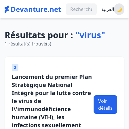
Devanture.net
العربية
🌙
Résultats pour :
"virus"
1 résultat(s) trouvé(s)
2
Lancement du premier Plan
Stratégique National
Intégré pour la lutte contre
le virus de
Voir
détails
l\'immunodéficience
humaine (VIH), les
infections sexuellement