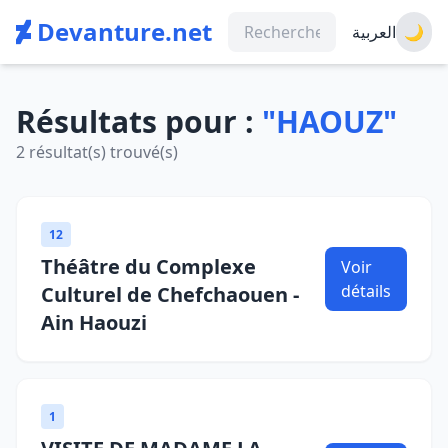
Devanture.net
العربية
🌙
Résultats pour :
"HAOUZ"
2 résultat(s) trouvé(s)
12
Théâtre du Complexe
Voir
détails
Culturel de Chefchaouen -
Ain Haouzi
1