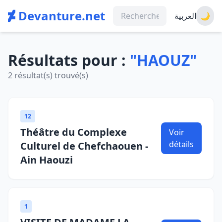
Devanture.net
العربية
🌙
Résultats pour :
"HAOUZ"
2 résultat(s) trouvé(s)
12
Théâtre du Complexe
Voir
détails
Culturel de Chefchaouen -
Ain Haouzi
1